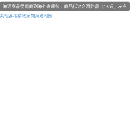
海運商品從廠商到海外倉庫後，商品抵達台灣約需（4-6週）左右
其他參考購物須知海運相關