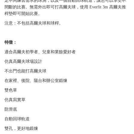
足不同練習需求的球洞，以及一個自動回球軌道，讓您可以享受不
間斷的比賽。無需外出即可打高爾夫球，使用 Everfit 3m 高爾夫推
桿墊即可開始比賽。
注意：不包括高爾夫球和球桿。
特徵：
適合高爾夫初學者、兒童和業餘愛好者
仿真高爾夫球場設計
不出門也能打高爾夫球
在家裡、後院、陽台和辦公室鍛煉
雙色草
仿真寫實草
防滑底
自動回球軌道
雙孔，更好地鍛煉