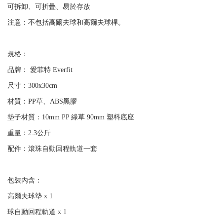
可拆卸、可折疊、易於存放
注意：不包括高爾夫球和高爾夫球桿。
規格：
品牌： 愛菲特 Everfit
尺寸：300x30cm
材質：PP草、ABS黑膠
墊子材質：10mm PP 綠草 90mm 塑料底座
重量：2.3公斤
配件：滾珠自動回程軌道一套
包裝內含：
高爾夫球墊 x 1
球自動回程軌道 x 1