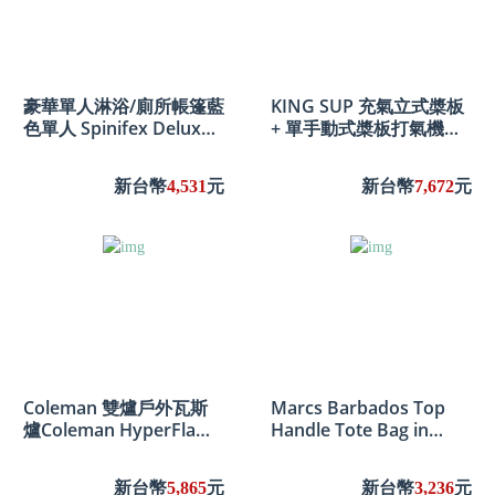
豪華單人淋浴/廁所帳篷藍
KING SUP 充氣立式槳板
色單人 Spinifex Deluxe
+ 單手動式槳板打氣機
Single Shower / Toilet
Kings Inflatable Stand-
Tent Blue Single
Up Paddle Board +
新台幣
4,531
元
新台幣
7,672
元
Single-Action
Paddleboard Pump
Coleman 雙爐戶外瓦斯
Marcs Barbados Top
爐Coleman HyperFlame
Handle Tote Bag in
FyreKnight Camping
Black
Stove
新台幣
5,865
元
新台幣
3,236
元