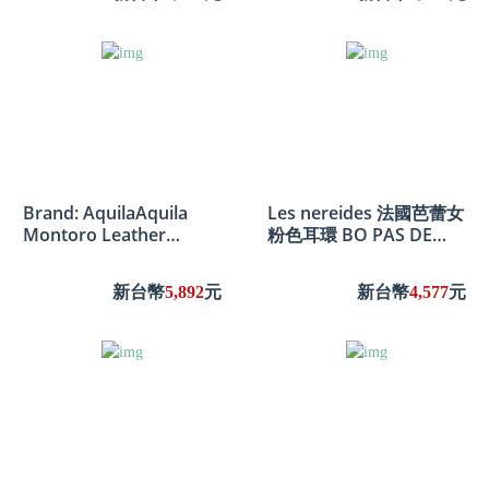
Brand: AquilaAquila
Les nereides 法國芭蕾女
Montoro Leather
粉色耳環 BO PAS DE
Backpack
DEUX PINK PINK
EARRINGS | RDD1152
新台幣
5,892
元
新台幣
4,577
元