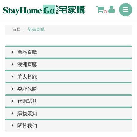
Toggle
(0)
navigat
首頁
新品直購
新品直購
澳洲直購
航太超跑
委託代購
代購試算
購物須知
關於我們