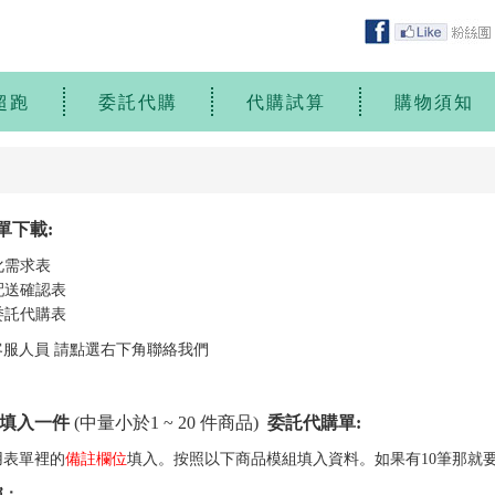
超跑
委託代購
代購試算
購物須知
單下載:
製化需求表
品配送確認表
量委託代購表
客服人員 請點選右下角聯絡我們
何填入一件
(中量小於1 ~ 20 件商品)
委託代購單:
用表單裡的
備註欄位
填入。按照以下商品模組填入資料。如果有10筆那就要
稱：