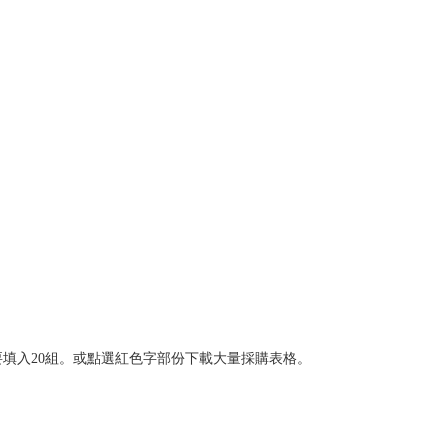
20筆那就要填入20組。或點選紅色字部份下載大量採購表格。