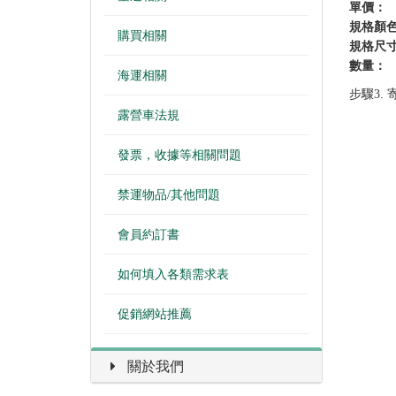
單價：
規格顏
購買相關
規格尺寸
數量：
海運相關
步驟3. 寄出
露營車法規
發票，收據等相關問題
禁運物品/其他問題
會員約訂書
如何填入各類需求表
促銷網站推薦
關於我們