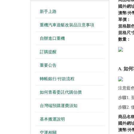
國外網
新手上路
澳幣/外
單價：
重機汽車遊艇改裝品注意事項
規格顏
規格尺寸
自辦進口重機
數量：
訂購提醒
重要公告
如何
A.
轉帳銀行/付款流程
注意藍色
如何查看委託代購估價
步驟1.
台灣端預購運費須知
步驟2.
商品名
基本搬運說明
國外網
澳幣/外
空運相關