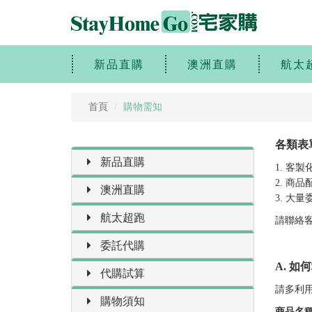
新品直購
澳洲直購
航太
首頁
購物需知
各類表
新品直購
1. 客
2. 商
澳洲直購
3. 大
航太超跑
請聯絡
委託代購
A. 如
代購試算
請多利
購物須知
商品名