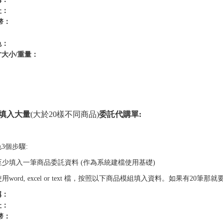
址：
幣：
色：
大小/重量：
填入大量
(大於20樣不同商品)
委託代購單:
3個步驟:
 至少填入一筆商品委託資料 (作為系統建檔使用基礎)
 使用word, excel or text 檔，按照以下商品模組填入資料。如果有
稱：
址：
幣：