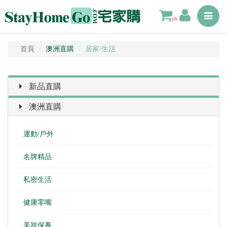
Toggle
(0)
navigat
首頁
澳洲直購
居家/生活
新品直購
澳洲直購
運動/戶外
名牌精品
私密生活
健康零嘴
美妝保養